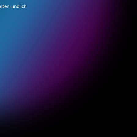
ten, und ich
Jetzt Coaching
KOMPASS-Förderung möglich