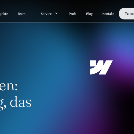
Termi
ojekte
Team
Service
Profil
Blog
Kontakt
en:
, das