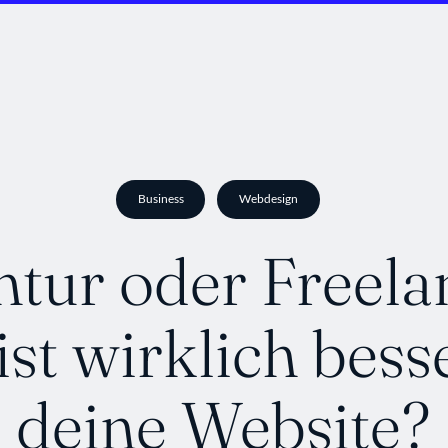
Business
Webdesign
tur oder Freela
st wirklich bess
deine Website?