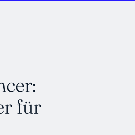
ncer:
er für