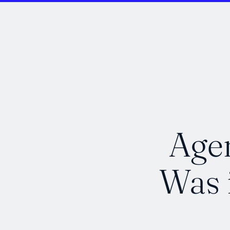
Agen
Was i