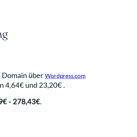
ng
n Domain über 
Wordpress.com
n 4,64€ und 23,20€ .
69€ - 278,43€
.