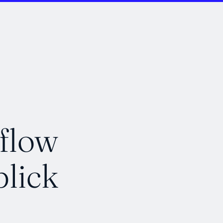
flow
blick